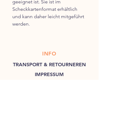
geeignet ist. Sie ist im
Scheckkartenformat erhältlich
und kann daher leicht mitgeführt
werden.
INFO
TRANSPORT & RETOURNEREN
IMPRESSUM
PRIVACYVERKLARING
AGB
KONTAKTIEREN SIE UNS
CASWOOD INTERNATIONAL
Inhaber: Frans Woud