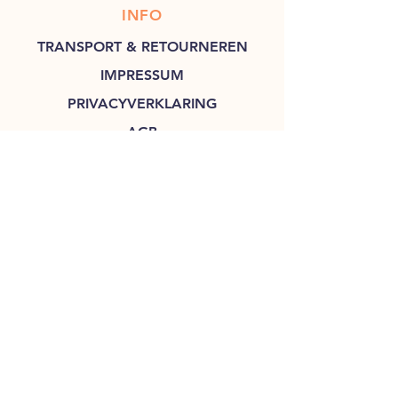
INFO
TRANSPORT & RETOURNEREN
IMPRESSUM
PRIVACYVERKLARING
AGB
KONTAKTIEREN SIE UNS
CASWOOD INTERNATIONAL
Inhaber: Frans Woud
Rebstock 14
D-45239 Essen
Mail:
info@caswood.nl
Tel.:
+491573858055
9