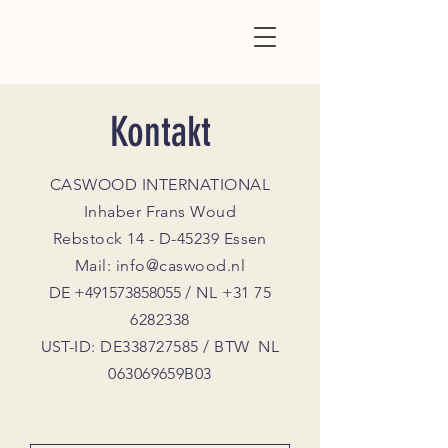
Kontakt
CASWOOD INTERNATIONAL
Inhaber Frans Woud
Rebstock 14 - D-45239 Essen
Mail:
info@caswood.nl
DE
+
491573858055
/ NL
+31 75
6282338
UST-ID: DE338727585 / BTW NL
063069659B03